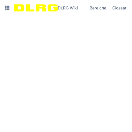
DLRG Wiki
Bereiche
Glossar