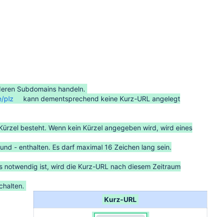
deren Subdomains handeln.
e/plz
kann dementsprechend keine Kurz-URL angelegt
Kürzel besteht. Wenn kein Kürzel angegeben wird, wird eines
und - enthalten. Es darf maximal 16 Zeichen lang sein.
 es notwendig ist, wird die Kurz-URL nach diesem Zeitraum
chalten.
Kurz-URL