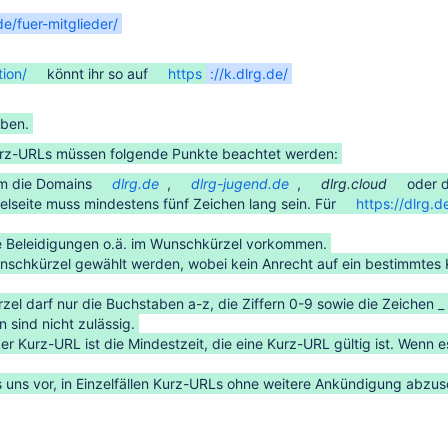
de/fuer-mitglieder/
ion/
könnt ihr so auf
https
://k.dlrg.de/
ben.
rz-URLs müssen folgende Punkte beachtet werden:
um die Domains
dlrg.de
,
dlrg-jugend.de
,
dlrg.cloud
oder 
elseite muss mindestens fünf Zeichen lang sein. Für
https://dlrg.d
e Beleidigungen o.ä. im Wunschkürzel vorkommen.
nschkürzel gewählt werden, wobei kein Anrecht auf ein bestimmtes 
el darf nur die Buchstaben a-z, die Ziffern 0-9 sowie die Zeichen _ 
sind nicht zulässig.
der Kurz-URL ist die Mindestzeit, die eine Kurz-URL gültig ist. Wenn
s uns vor, in Einzelfällen Kurz-URLs ohne weitere Ankündigung abzus