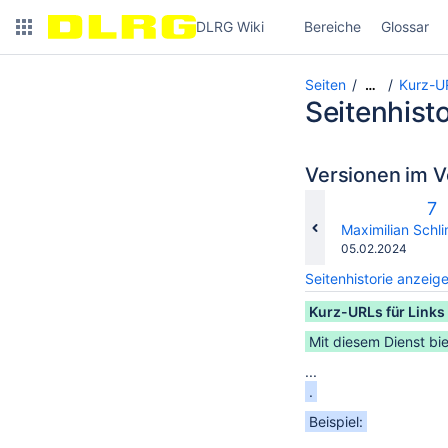
DLRG Wiki
Bereiche
Glossar
Seiten
Kurz-U
…
Seitenhisto
Versionen im V
Al
7
Ve
changes.mady.b
Maximilian Schl
Gespeichert
05.02.2024
am
Seitenhistorie anzeig
Kurz-URLs für Links
Mit diesem Dienst bie
...
.
Beispiel: