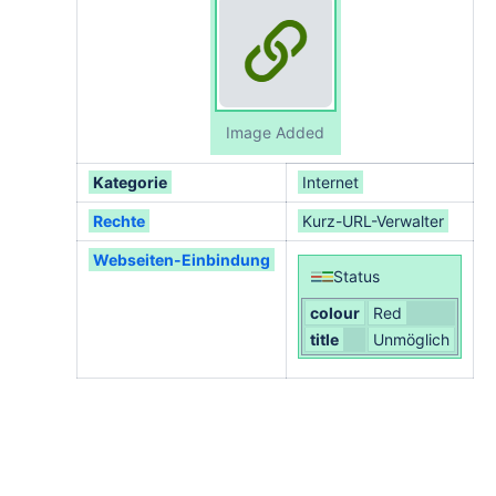
Image Added
Kategorie
Internet
Rechte
Kurz-URL-Verwalter
Webseiten-Einbindung
Status
colour
Red
title
Unmöglich