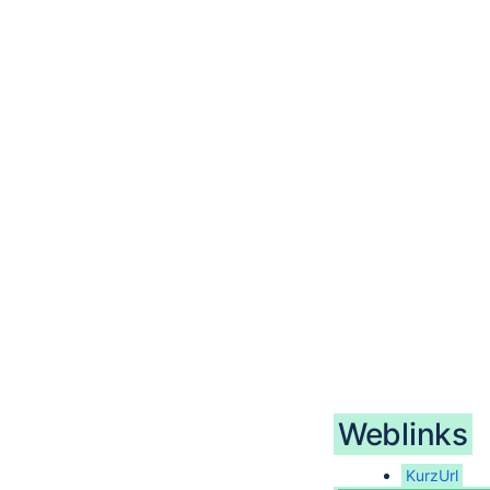
Weblinks
KurzUrl