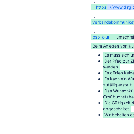
...
https
://www.dlrg.
...
verbandskommunikat
...
bsp_k-url
umschrei
Beim Anlegen von Ku
Es muss sich 
Der Pfad zur Zi
werden.
Es dürfen kein
Es kann ein Wu
zufällig erstellt.
Das Wunschkürz
Großbuchstaben 
Die Gültigkeit 
abgeschaltet.
Wir behalten e