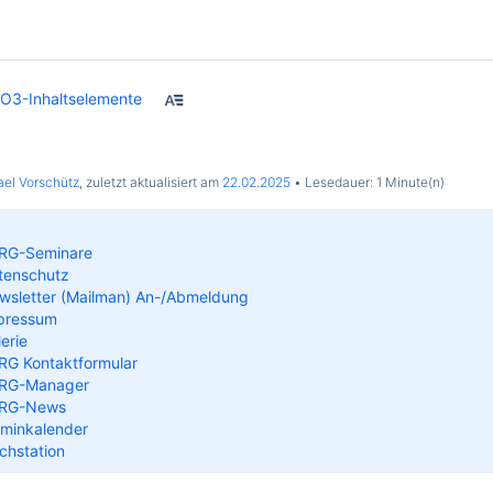
O3-Inhaltselemente
el Vorschütz
, zuletzt aktualisiert am
22.02.2025
Lesedauer: 1 Minute(n)
RG-Seminare
enschutz
sletter (Mailman) An-/Abmeldung
pressum
erie
G Kontaktformular
RG-Manager
RG-News
minkalender
hstation