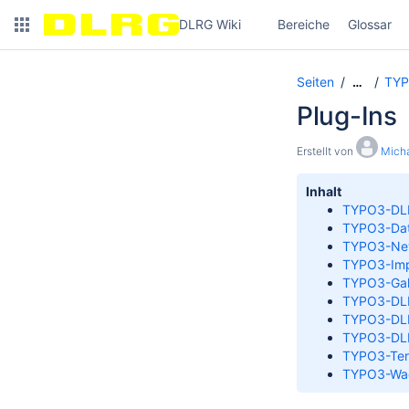
DLRG Wiki
Bereiche
Glossar
Seiten
TYP
…
Plug-Ins
Erstellt von
Micha
Inhalt
TYPO3-DL
TYPO3-Dat
TYPO3-New
TYPO3-Im
TYPO3-Gal
TYPO3-DLR
TYPO3-DL
TYPO3-DL
TYPO3-Ter
TYPO3-Wac