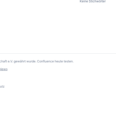
Keine Stichwörter
chaft e.V. gewährt wurde.
Confluence heute testen
.
-News
utz